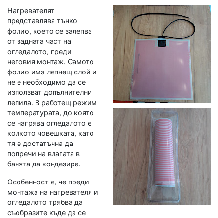
Нагревателят
представлява тънко
фолио, което се залепва
от задната част на
огледалото, преди
неговия монтаж. Самото
фолио има лепнещ слой и
не е необходимо да се
използват допълнителни
лепила. В работещ режим
температурата, до която
се нагрява огледалото е
колкото човешката, като
тя е достатъчна да
попречи на влагата в
банята да кондезира.
Особенност е, че преди
монтажа на нагревателя и
огледалото трябва да
съобразите къде да се