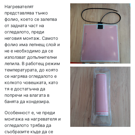
Нагревателят
представлява тънко
фолио, което се залепва
от задната част на
огледалото, преди
неговия монтаж. Самото
фолио има лепнещ слой и
не е необходимо да се
използват допълнителни
лепила. В работещ режим
температурата, до която
се нагрява огледалото е
колкото човешката, като
тя е достатъчна да
попречи на влагата в
банята да кондезира.
Особенност е, че преди
монтажа на нагревателя и
огледалото трябва да
съобразите къде да се